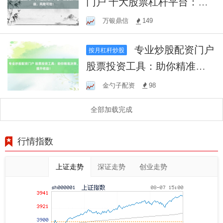
门户 十大股票杠杆平台：助
您放大收益，风险可控！
万银鼎信
149
专业炒股配资门户
按月杠杆炒股
股票投资工具：助你精准决
策，提升收益！
金勺子配资
98
全部加载完成
行情指数
上证走势
深证走势
创业走势