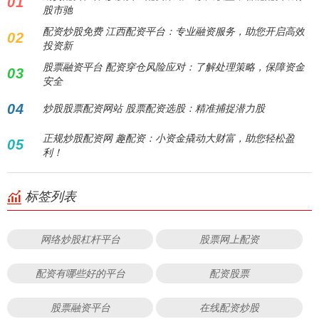
01
股市驰
配资炒股免费 江西配资平台：专业融资服务，助您开启高效
02
投资新
股票融资平台 配资穿仓风险应对：了解处理策略，保障资金
03
安全
04
炒股股票配资网站 股票配资选股：精准捕捉潜力股
正规炒股配资网 趣配资：小资金撬动大财富，助您轻松盈
05
利！
标签列表
网络炒股杠杆平台
股票网上配资
配资有哪些好的平台
配资股票
股票融资平台
在线配资炒股