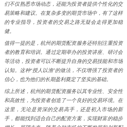
们不仅熟悉市场动态，还能为投资者提供个性化的交
易策略和建议。在复杂多变的期货市场中，有了这样
的专业指导，投资者的交易之路无疑会走得更加稳
健。
值得一提的是，杭州的期货配资服务还特别注重投资
者的教育和培训。通过定期举办的投资讲座、研讨会
等活动，投资者可以不断提升自身的交易技能和市场
认知。这种“授人以渔”的做法，不仅增强了投资者的
信心，也为他们的长期盈利奠定了坚实的基础。
综上所述，杭州的期货配资服务以其专业性、安全性
和高效性，为投资者创造了一个良好的交易环境。在
这里，无论是资深的交易高手，还是初入市场的新
手，都能找到适合自己的配资方案，实现财富的稳步