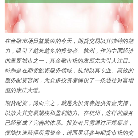
在金融市场日益繁荣的今天，期货交易以其独特的魅
力，吸引了越来越多的投资者。杭州，作为中国经济
的重要城市之一，其金融市场的发展尤为引人注目。
特别是在期货配资服务领域，杭州以其专业、高效的
服务配资官网，为众多投资者铺设了一条通往财富增
值的康庄大道。
期货配资，简而言之，就是为投资者提供资金支持，
以放大其交易规模和盈利能力。在杭州，这样的服务
已经形成了完善的体系。投资者只需通过正规渠道，
便能快速获得所需资金，进而灵活参与期货市场的交