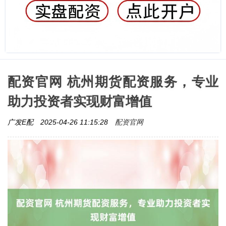
配资官网 杭州期货配资服务，专业
助力投资者实现财富增值
配资官网
广发E配
2025-04-26 11:15:28