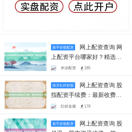
网上配资查询 网
新手炒股配资
上配资平台哪家好？精选优
质平台推荐！
米涂配资
185
网上配资查询 股
按月杠杆炒股
指配资手续费：最新收费标
准一览
红岭金服
178
网上配资查询 股
新手炒股配资