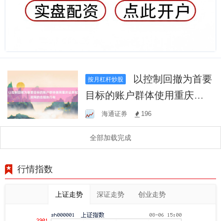
以控制回撤为首要
按月杠杆炒股
目标的账户群体使用重庆证
券配资网的合规执行有
海通证券
196
全部加载完成
行情指数
上证走势
深证走势
创业走势