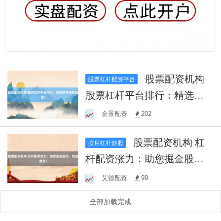
股票配资机构
股票杠杆配资平台
股票杠杆平台排行：精选榜
单助您投资！
金景配资
202
股票配资机构 杠
按月杠杆炒股
杆配资涨力：助您掘金股
市，收益飙升！
艾德配资
99
全部加载完成