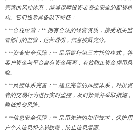
完善的风控体系，能够保障投资者资金安全的配资机
构。它们通常具备以下特征：
* **合规经营：** 拥有合法的经营资质，接受相关监
管部门的监管，运营透明，信息披露充分。
* **资金安全保障：** 采用银行第三方托管模式，将
客户资金与平台自有资金隔离，有效防止资金挪用风
险。
* **风控体系完善：** 建立完善的风控体系，对投资
者的交易行为进行实时监控，及时预警并采取措施，
降低投资风险。
* **信息安全保障：** 采用先进的加密技术，保护用
户个人信息和交易数据，防止信息泄露。