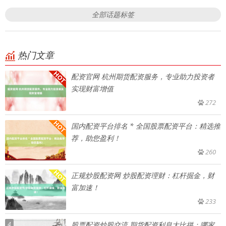
全部话题标签
热门文章
配资官网 杭州期货配资服务，专业助力投资者
实现财富增值
272
国内配资平台排名 * 全国股票配资平台：精选推
荐，助您盈利！
260
正规炒股配资网 炒股配资理财：杠杆掘金，财
富加速！
233
4
股票配资炒股交流 期货配资利息大比拼：哪家