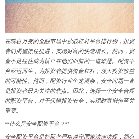
在瞬息万变的金融市场中炒股杠杆平台排行榜，投资
者们渴望抓住机遇，实现财富的快速增长。然而，资
金不足往往成为横亘在他们面前的一道难题。配资平
台应运而生，为投资者提供资金杠杆，放大投资收益
的可能性。然而，配资行业鱼龙混杂，安全问题一直
是投资者最为关注的焦点。因此，选择一个安全合规
的配资平台，对于保障投资安全，实现财富增值至关
重要。
**什么是安全配资平台？**
安全配资平台是指那些严格遵守国家法律法规，拥有