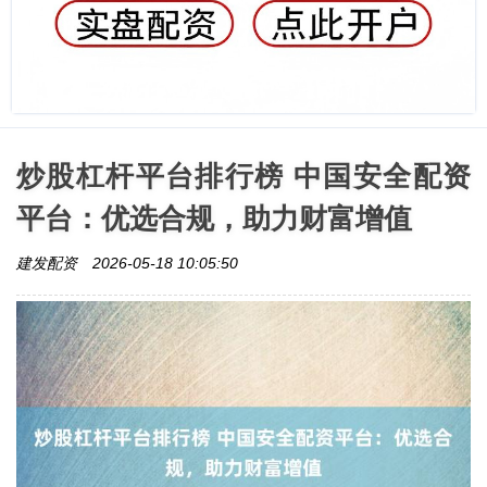
炒股杠杆平台排行榜 中国安全配资
平台：优选合规，助力财富增值
建发配资
2026-05-18 10:05:50