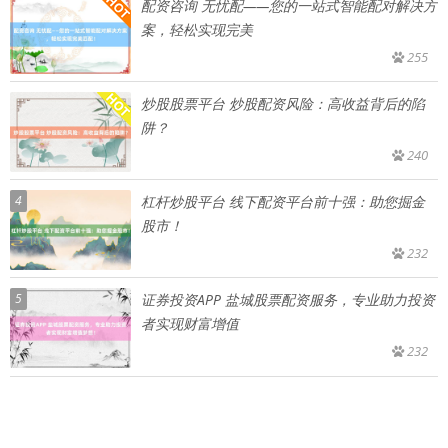
配资咨询 无忧配——您的一站式智能配对解决方
案，轻松实现完美
255
炒股股票平台 炒股配资风险：高收益背后的陷
阱？
240
4
杠杆炒股平台 线下配资平台前十强：助您掘金
股市！
232
5
证券投资APP 盐城股票配资服务，专业助力投资
者实现财富增值
232