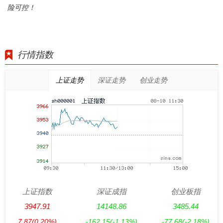
险可控！
行情指数
上证走势
深证走势
创业走势
上证指数
深证成指
创业板指
3947.91
14148.86
3485.44
7.87
(0.20%)
-162.15
(-1.13%)
-77.68
(-2.18%)